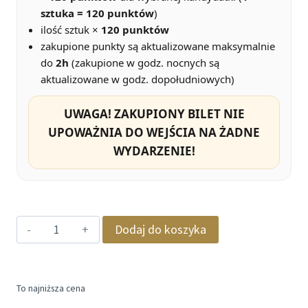
sztuka = 120 punktów
)
ilość sztuk ×
120 punktów
zakupione punkty są aktualizowane maksymalnie
do
2h
(zakupione w godz. nocnych są
aktualizowane w godz. dopołudniowych)
UWAGA! ZAKUPIONY BILET NIE
UPOWAŻNIA DO WEJŚCIA NA ŻADNE
WYDARZENIE!
ilość
Dodaj do koszyka
wirtualny
bilet
/
To najniższa cena
głosowanie