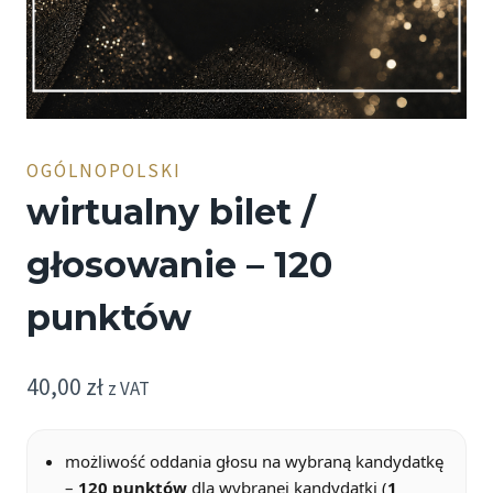
OGÓLNOPOLSKI
wirtualny bilet /
głosowanie – 120
punktów
40,00
zł
z VAT
możliwość oddania głosu na wybraną kandydatkę
–
120 punktów
dla wybranej kandydatki (
1