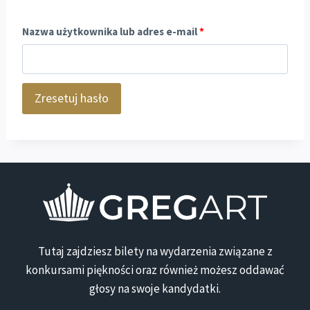
W
Nazwa użytkownika lub adres e-mail
*
y
m
Zresetuj hasło
a
g
a
n
e
Tutaj zajdziesz bilety na wydarzenia związane z
konkursami piękności oraz również możesz oddawać
głosy na swoje kandydatki.